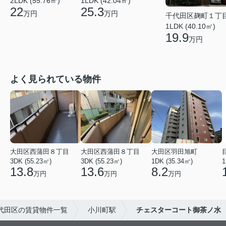
2LDK (55.76㎡)
1LDK (42.04㎡)
22
25.3
万円
万円
千代田区麹町１丁
1LDK (40.10㎡)
19.9
万円
よく見られている物件
大田区西蒲田８丁目
大田区西蒲田８丁目
大田区羽田旭町
3DK (55.23㎡)
3DK (55.23㎡)
1DK (35.34㎡)
1
13.8
13.6
8.2
万円
万円
万円
代田区の賃貸物件一覧
小川町駅
チェスターコート御茶ノ水