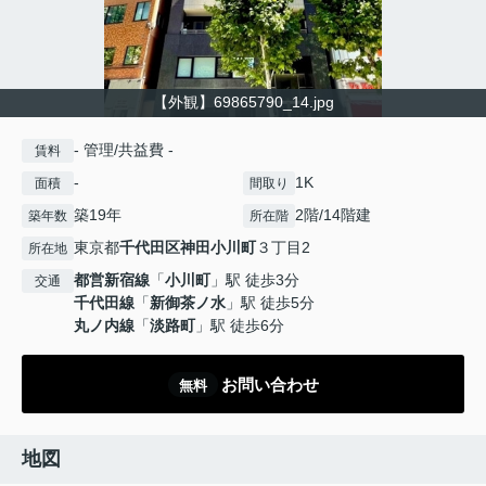
【外観】69865790_14.jpg
- 管理/共益費 -
賃料
-
1K
面積
間取り
築19年
2階/14階建
築年数
所在階
東京都
千代田区
神田小川町
３丁目2
所在地
都営新宿線
「
小川町
」駅 徒歩3分
交通
千代田線
「
新御茶ノ水
」駅 徒歩5分
丸ノ内線
「
淡路町
」駅 徒歩6分
お問い合わせ
無料
地図