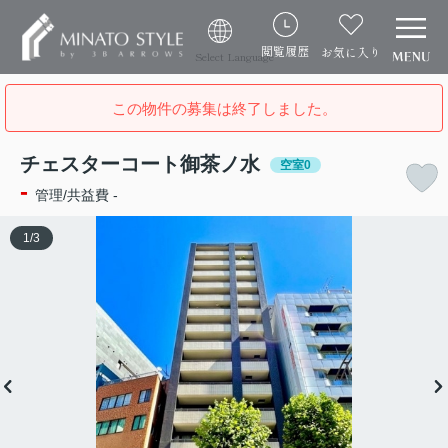
閲覧履歴
お気に入り
Select Language
この物件の募集は終了しました。
チェスターコート御茶ノ水
空室0
-
管理/共益費 -
1
/
3