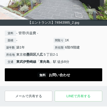
【エントランス】74943985_2.jpg
- 管理/共益費 -
賃料
-
1K
面積
間取り
築1年
6階/9階建
築年数
所在階
東京都
墨田区
八広
５丁目2-1
所在地
東武伊勢崎線
「
東向島
」駅 徒歩8分
交通
お問い合わせ
無料
メールで共有する
LINEで共有する