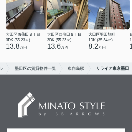
大田区西蒲田８丁目
大田区西蒲田８丁目
大田区羽田旭町
3DK (55.23㎡)
3DK (55.23㎡)
1DK (35.34㎡)
1
13.8
13.6
8.2
万円
万円
万円
ル
墨田区の賃貸物件一覧
東向島駅
リライア東京墨田