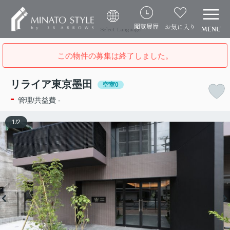
閲覧履歴
お気に入り
Select Language
この物件の募集は終了しました。
リライア東京墨田
空室0
-
管理/共益費 -
1
/
2