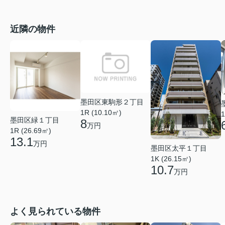
近隣の物件
墨田区東駒形２丁目
1R (10.10㎡)
1
墨田区緑１丁目
8
万円
1R (26.69㎡)
13.1
万円
墨田区太平１丁目
1K (26.15㎡)
10.7
万円
よく見られている物件