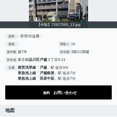
【外観】72627565_13.jpg
- 管理/共益費 -
賃料
-
1K
面積
間取り
築7年
3階/11階建
築年数
所在階
東京都
品川区
戸越
３丁目9-21
所在地
都営浅草線
「
戸越
」駅 徒歩3分
交通
東急池上線
「
戸越銀座
」駅 徒歩7分
東急池上線
「
荏原中延
」駅 徒歩7分
お問い合わせ
無料
地図