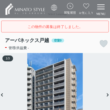
閲覧履歴
お気に入り
Select Language
この物件の募集は終了しました。
アーバネックス戸越
空室0
-
管理/共益費 -
1
/
3