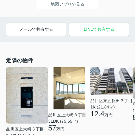
地図アプリで見る
メールで共有する
LINEで共有する
近隣の物件
品川区東五反田３丁目
1K (21.84㎡)
1
12.4
万円
品川区上大崎３丁目
3LDK (75.55㎡)
57
品川区上大崎３丁目
万円