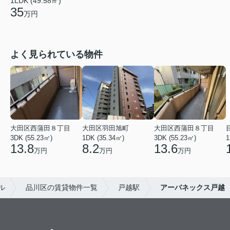
1LDK (49.58㎡)
35
万円
よく見られている物件
大田区西蒲田８丁目
大田区羽田旭町
大田区西蒲田８丁目
3DK (55.23㎡)
1DK (35.34㎡)
3DK (55.23㎡)
1
13.8
8.2
13.6
万円
万円
万円
ル
品川区の賃貸物件一覧
戸越駅
アーバネックス戸越