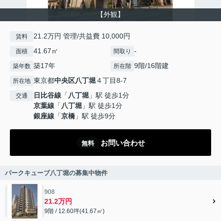
【外観】
21.2万円 管理/共益費 10,000円
賃料
41.67㎡
-
面積
間取り
築17年
9階/16階建
築年数
所在階
東京都
中央区
八丁堀
４丁目8-7
所在地
日比谷線
「
八丁堀
」駅 徒歩1分
交通
京葉線
「
八丁堀
」駅 徒歩1分
銀座線
「
京橋
」駅 徒歩9分
お問い合わせ
無料
パークキューブ八丁堀の募集中物件
908
21.2万円
9階 / 12.60坪(41.67㎡)