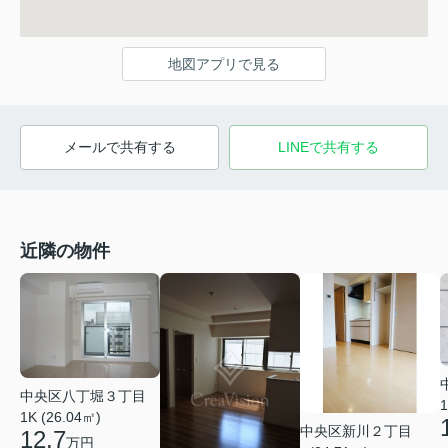
地図アプリで見る
メールで共有する
LINEで共有する
近隣の物件
中央区八丁堀３丁目
1
1K (26.04㎡)
中央区新川２丁目
12.7
万円