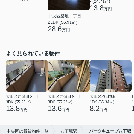
- (24.71㎡)
13.8
万円
中央区築地１丁目
2LDK (56.91㎡)
28.6
万円
よく見られている物件
大田区西蒲田８丁目
大田区西蒲田８丁目
大田区羽田旭町
3DK (55.23㎡)
3DK (55.23㎡)
1DK (35.34㎡)
1
13.8
13.6
8.2
万円
万円
万円
中央区の賃貸物件一覧
八丁堀駅
パークキューブ八丁堀