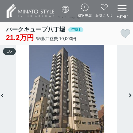
閲覧履歴
お気に入り
Select Language
パークキューブ八丁堀
空室1
21.2万円
管理/共益費 10,000円
1
/
5