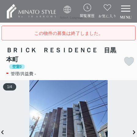
閲覧履歴
お気に入り
Select Language
この物件の募集は終了しました。
ＢＲＩＣＫ ＲＥＳＩＤＥＮＣＥ 目黒
本町
空室0
-
管理/共益費 -
1
/
4