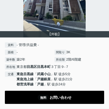
【外観】
- 管理/共益費 -
賃料
-
3K
面積
間取り
築2年
2階/6階建
築年数
所在階
東京都
目黒区
目黒本町
３丁目９-７
所在地
東急目黒線
「
武蔵小山
」駅 徒歩5分
交通
東急池上線
「
戸越銀座
」駅 徒歩21分
都営浅草線
「
戸越
」駅 徒歩24分
お問い合わせ
無料