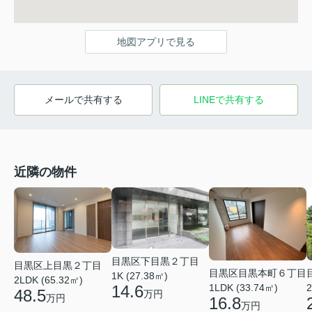
地図アプリで見る
メールで共有する
LINEで共有する
近隣の物件
目黒区下目黒２丁目
目黒区上目黒２丁目
目黒区目黒本町６丁目
1K (27.38㎡)
2LDK (65.32㎡)
14.6
1LDK (33.74㎡)
2
48.5
万円
万円
16.8
万円