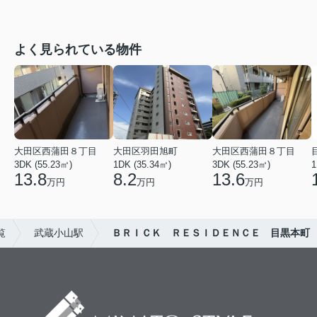
よく見られている物件
大田区西蒲田８丁目
大田区羽田旭町
大田区西蒲田８丁目
3DK (55.23㎡)
1DK (35.34㎡)
3DK (55.23㎡)
1
13.8
8.2
13.6
万円
万円
万円
覧
武蔵小山駅
ＢＲＩＣＫ ＲＥＳＩＤＥＮＣＥ 目黒本町