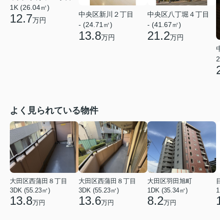
1K (26.04㎡)
中央区新川２丁目
中央区八丁堀４丁目
12.7
万円
- (24.71㎡)
- (41.67㎡)
13.8
21.2
万円
万円
2
よく見られている物件
大田区西蒲田８丁目
大田区西蒲田８丁目
大田区羽田旭町
3DK (55.23㎡)
3DK (55.23㎡)
1DK (35.34㎡)
1
13.8
13.6
8.2
万円
万円
万円