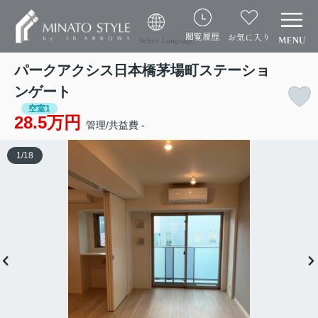
閲覧履歴
お気に入り
Select Language
パークアクシス日本橋茅場町ステーショ
ンゲート
空室1
28.5万円
管理/共益費 -
1
/
18