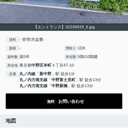
【エントランス】31234919_6.jpg
- 管理/共益費 -
賃料
-
1DK
面積
間取り
築5年
5階/10階建
築年数
所在階
東京都
中野区
本町
４丁目47-10
所在地
丸ノ内線
「
新中野
」駅 徒歩1分
交通
丸ノ内方南支線
「
中野富士見町
」駅 徒歩13分
丸ノ内方南支線
「
中野新橋
」駅 徒歩13分
お問い合わせ
無料
地図