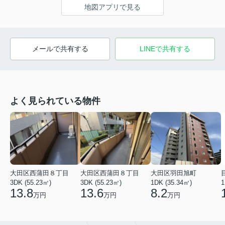
地図アプリで見る
メールで共有する
LINEで共有する
よく見られている物件
大田区西蒲田８丁目
大田区西蒲田８丁目
大田区羽田旭町
3DK (55.23㎡)
3DK (55.23㎡)
1DK (35.34㎡)
1
13.8
13.6
8.2
万円
万円
万円