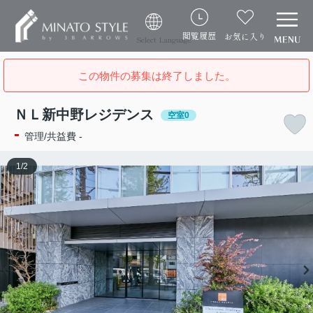
閲覧履歴
お気に入り
Select Language
この物件の募集は終了しました。
ＮＬ新中野レジデンス
空室0
-
管理/共益費 -
1
/
2