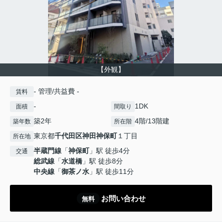
【外観】
- 管理/共益費 -
賃料
-
1DK
面積
間取り
築2年
4階/13階建
築年数
所在階
東京都
千代田区
神田神保町
１丁目
所在地
半蔵門線
「
神保町
」駅 徒歩4分
交通
総武線
「
水道橋
」駅 徒歩8分
中央線
「
御茶ノ水
」駅 徒歩11分
お問い合わせ
無料