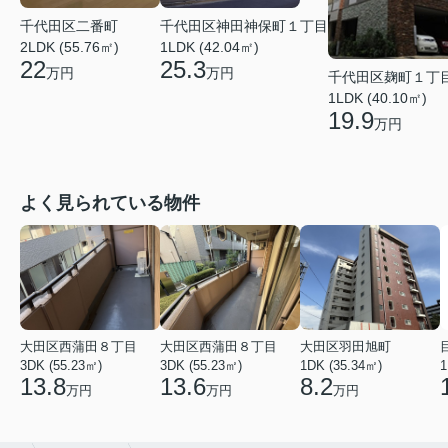
千代田区二番町
千代田区神田神保町１丁目
2LDK (55.76㎡)
1LDK (42.04㎡)
22
25.3
万円
万円
千代田区麹町１丁
1LDK (40.10㎡)
19.9
万円
よく見られている物件
大田区西蒲田８丁目
大田区西蒲田８丁目
大田区羽田旭町
3DK (55.23㎡)
3DK (55.23㎡)
1DK (35.34㎡)
1
13.8
13.6
8.2
万円
万円
万円