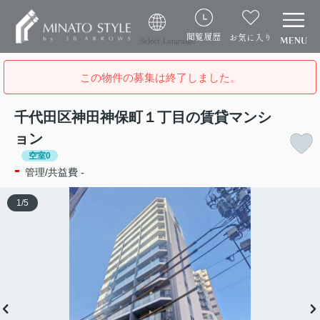
閲覧履歴
お気に入り
Select Language
この物件の募集は終了しました。
千代田区神田神保町１丁目の賃貸マンシ
ョン
空室0
-
管理/共益費 -
1
/
5